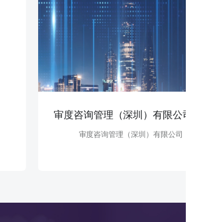
审度咨询管理（深圳）有限公司 | 服务行业
审度咨询管理（深圳）有限公司