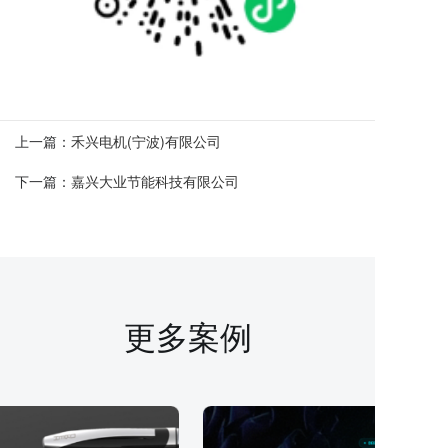
上一篇：
禾兴电机(宁波)有限公司
下一篇：
嘉兴大业节能科技有限公司
更多案例