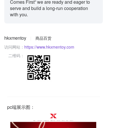
Comes First” we are ready and eager to
serve and build a long-run cooperation
with you.
hkxmentoy
|
商品百货
访问网站：
https://www.hkxmentoy.com
二维码：
pc端展示图：