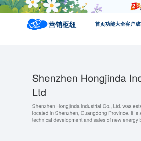
营销枢纽
首页
功能大全
客户成
Shenzhen Hongjinda Indu
Ltd
Shenzhen Hongjinda Industrial Co., Ltd. was est
located in Shenzhen, Guangdong Province. It is
technical development and sales of new energy b
supplies, tablet computer batteries, new power a
batteries, chargers, starter power supplies, outd
supplies, and other businesses.