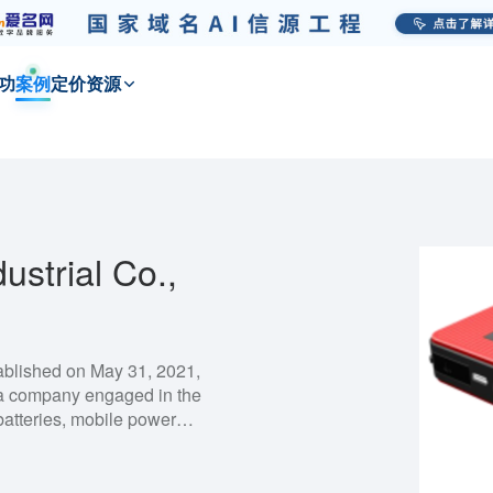
功
案例
定价
资源
strial Co.,
ablished on May 31, 2021,
 a company engaged in the
atteries, mobile power
nd energy storage lithium-ion
oor energy storage power