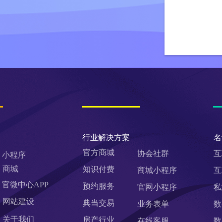
行业解决方案
名
官方商城
协会社群
互
小程序
商城
知识付费
商城小程序
互
官微中心APP
预约服务
官网小程序
私
网站建设
典当交易
业务表单
数
关于我们
房产行业
在线客服
数