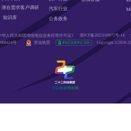
潜在需求客户调研 
汽车行业
M
知识库
公务政务
浙ICP备2025169972号-14
90  《中华人民共和国增值电信业务经营许可证》
008424号 
营业执照
Copyright ©20
r企服引擎
域名筛选工具
域名注册查询
商标查询
IP地址查询
过期域名查询
知识产权法务
域名批量查询
爱名奖
杭州电子商务研究院
醇真科技
东望
2B2C网址导航
入站营销
西藏旅行社
站点智能
DMP
西湖龙井茶官网
支持
反馈
订阅
数据