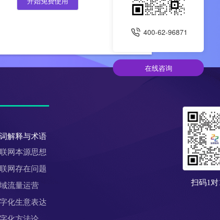
开始免费使用
400-62-96871
在线咨询
词解释与术语
联网本源思想
联网存在问题
扫码1对
域流量运营
字化生意表达
字化方法论