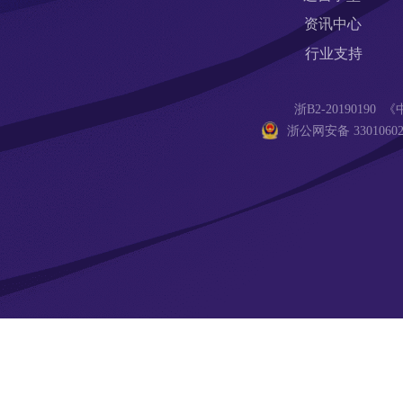
资讯中心
行业支持
浙B2-201901
浙公网安备 33010602
友情链接:
爱名网
32知协
第一商务
epowe
SSL数字证书超市
商标交易
版权服务
专利申请
TOB问答
网站编辑器
速盾CDN