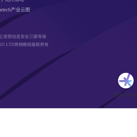
artech产业云图
公安部信息安全三级等保 
18-2025 LTD营销枢纽版权所有
免费网站建设
22企业家市场
22DAY
杭州市瑞安商会
时代
美术饭
产业数字化网址导航
2B2C联盟DAO
企通社
国家域名应用导航
通用站点案例库
更多