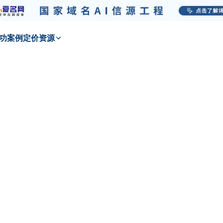
功
案例
定价
资源