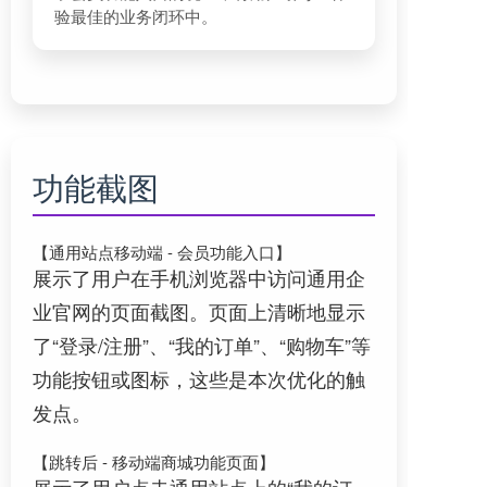
验最佳的业务闭环中。
功能截图
【通用站点移动端 - 会员功能入口】
展示了用户在手机浏览器中访问通用企
业官网的页面截图。页面上清晰地显示
了“登录/注册”、“我的订单”、“购物车”等
功能按钮或图标，这些是本次优化的触
发点。
【跳转后 - 移动端商城功能页面】