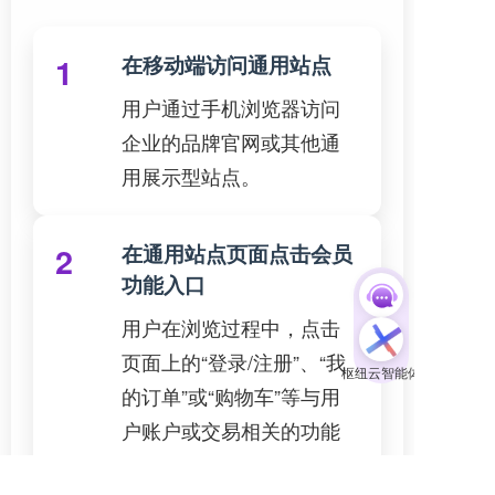
在移动端访问通用站点
1
用户通过手机浏览器访问
企业的品牌官网或其他通
用展示型站点。
在通用站点页面点击会员
2
功能入口
用户在浏览过程中，点击
页面上的“登录/注册”、“我
的订单”或“购物车”等与用
户账户或交易相关的功能
按钮。