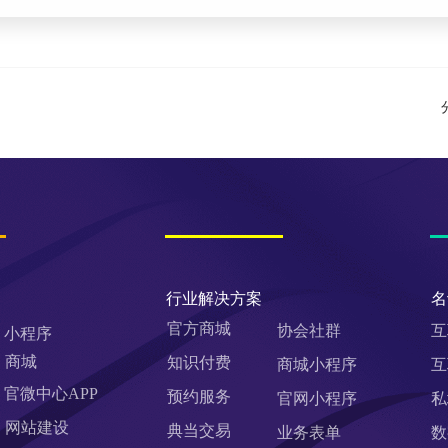
行业解决方案
名
官方商城
协会社群
互
小程序
商城
知识付费
商城小程序
互
官微中心APP
预约服务
官网小程序
私
网站建设
典当交易
业务表单
数