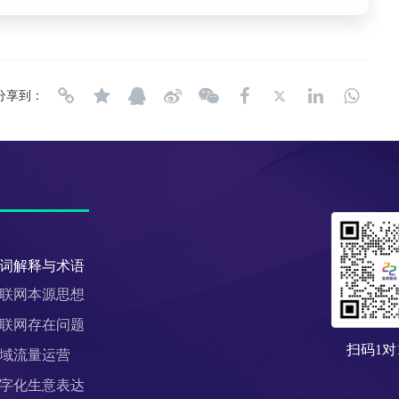
分享到：
词解释与术语
联网本源思想
联网存在问题
扫码1对
域流量运营
字化生意表达