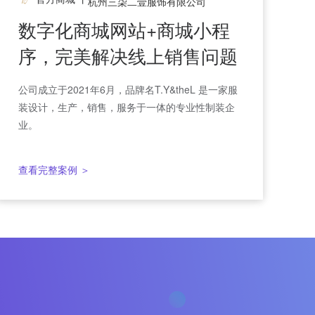
杭州三柒二壹服饰有限公司
官方商城+分销+官网=？英
数字化商城网站+商城小程
雄金笔的线上营销秘诀！
序，完美解决线上销售问题
英雄金笔将自身的官网和在线商城功能相结合，在
公司成立于2021年6月，品牌名T.Y&theL 是一家服
获客的同时还拥有着一套快捷、有效的分销系统。
装设计，生产，销售，服务于一体的专业性制装企
业。
查看完整案例 ＞
查看完整案例 ＞