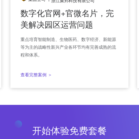
浙江聚邦科技有限公司
全国HPV疫苗预约？链享靠
数字化官网+官微名片，完
什么提供这些功能？
美解决园区运营问题
链享通过LTD营销中台搭建了商城网站并生成在线
重点培育智能制造、生物医药、数字经济、新能源
商城小程序，实现PC+移动方便快捷预约及购买服
等为主的战略性新兴产业各环节均有完善成熟的流
务。
程和体系。
查看完整案例 ＞
查看完整案例 ＞
开始体验免费套餐