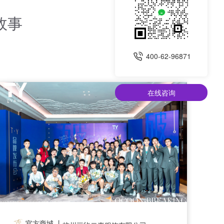
故事
400-62-96871
在线咨询
官方商城 丨
分销商城 丨
上海英雄金笔厂丽水有限公司