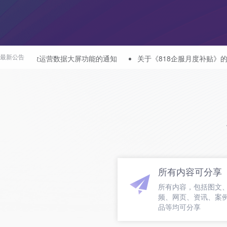
营数据大屏功能的通知
关于《818企服月度补贴》的通知
关于枢
最新公告
1
所有内容可分享
所有内容，包括图文
频、网页、资讯、案
品等均可分享