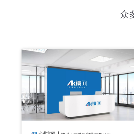
众
集团公司 丨
企业官网 丨