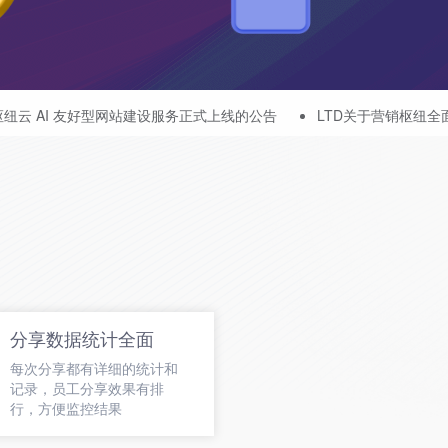
型网站建设服务正式上线的公告
LTD关于营销枢纽全面开放运营数据
分享数据统计全面
每次分享都有详细的统计和
记录，员工分享效果有排
行，方便监控结果