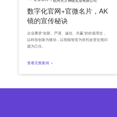
瑞尔特卫浴
杭州天才神瞳实业有限公司
官网小程序+官微名片，卫
数字化官网+官微名片，AK
浴销售秘诀
镜的宣传秘诀
瑞尔特希望通过创造令人留恋的卫浴空间，让美好
企业秉承“创新、严谨、诚信、共赢”的价值理念，
的生活得以依存，让家人的关怀和爱意永驻。
以科技创新为驱动，以智能智造为依托改变近视问
题为己任。
查看完整案例 ＞
查看完整案例 ＞