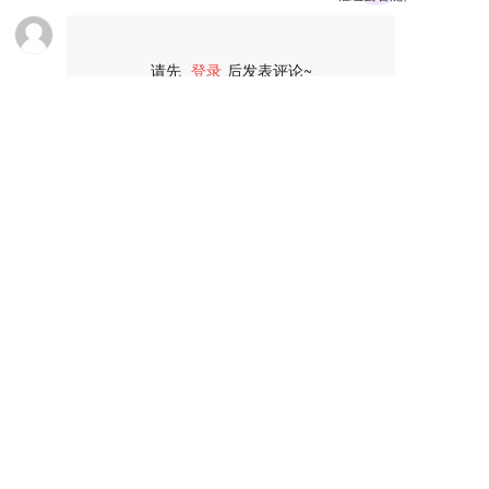
请先
登录
后发表评论~
评论
了解营销SaaS
服务市场
关于枢纽云
小程序 
主题风格中心
学习中心
商城
案例中心
官微中心APP