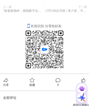
上一篇
下一篇
"探索新物种，拥抱数字化，客户找上门”官方135次升级直播即将开播！
LTD135次升级 | 客户多，不好找？精准检索来帮忙！数据收集防恶刷，营销短信随便发；物流实时查，客服在线更“漂亮”！
长按识别 分享给好友
分享
收藏
0
0
全部评论