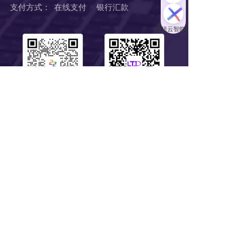
支付方式：  在线支付     银行汇款
扫码1对1服务
关注公众号
浙B2-20190190 《中华人民共和国增值电信业务经营许可证》
浙ICP备18046735号-1
公安部信息安全三级等保 
浙公网安备 33010602008424号
营业执照
Copyright © 2018-2025 LTD营销枢纽版权所有