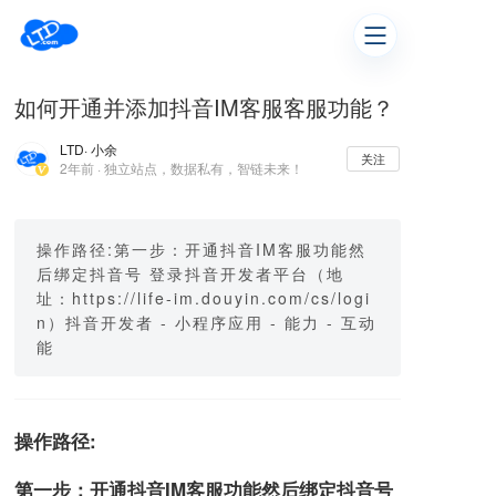
如何开通并添加抖音IM客服客服功能？
LTD
· 小余
关注
2年前 · 独立站点，数据私有，智链未来！
操作路径:第一步：开通抖音IM客服功能然
后绑定抖音号 登录抖音开发者平台（地
址：https://life-im.douyin.com/cs/logi
n）抖音开发者 - 小程序应用 - 能力 - 互动
能
操作路径:
第一步：开通抖音IM客服功能然后绑定抖音号