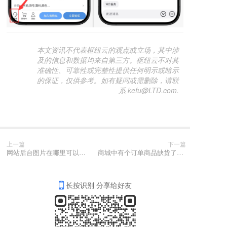
本文资讯不代表枢纽云的观点或立场，其中涉
及的信息和数据均来自第三方。枢纽云不对其
准确性、可靠性或完整性提供任何明示或暗示
的保证，仅供参考。如有疑问或需删除，请联
系 kefu@LTD.com.
上一篇
下一篇
网站后台图片在哪里可以导出？
商城中有个订单商品缺货了，要怎么操作给用户退款退单呢？
长按识别 分享给好友