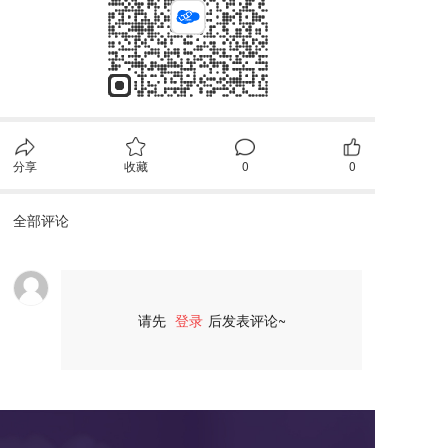
分享
收藏
0
0
全部评论
请先
登录
后发表评论~
评论