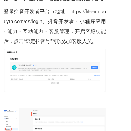
登录抖音开发者平台（地址：
https://life-im.do
uyin.com/cs/login
）抖音开发者 - 小程序应用
- 能力 - 互动能力 - 客服管理，开启客服功能
后，点击“绑定抖音号”可以添加客服人员。