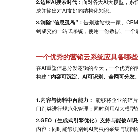
面对各大
AI
大模型，系
2.适应
AI
搜索时代：
成并输出对
AI
友好的结构化知识。
告别建站找一家、CR
3.消除“信息孤岛”：
到成交的一站式系统，使用一份数据、一个
一个优秀的营销云系统应具备哪些
在
AI
重塑信息分发逻辑的今天，一个优秀的营销云
构建
“内容可沉淀、
AI
可识别、全网可分发
能够将企业的碎片
1.内容与物料中台能力：
门别类进行规范化管理；同时利用
AI
大模型
2.GEO（生成式引擎优化）支持与能被
AI
识
内容；同时能够识别到
AI
爬虫的采集与访问