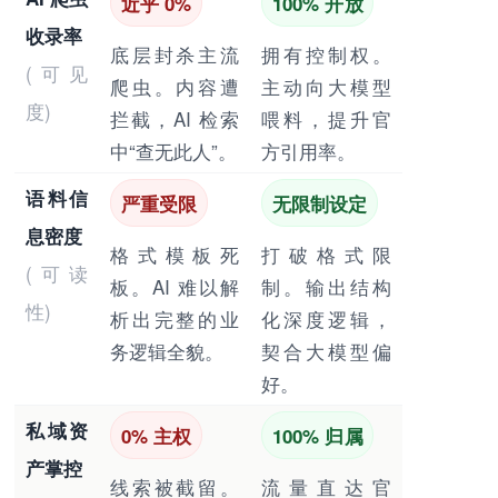
近乎 0%
100% 开放
收录率
底层封杀主流
拥有控制权。
(可见
爬虫。内容遭
主动向大模型
度)
拦截，AI 检索
喂料，提升官
中“查无此人”。
方引用率。
语料信
严重受限
无限制设定
息密度
格式模板死
打破格式限
(可读
板。AI 难以解
制。输出结构
性)
析出完整的业
化深度逻辑，
务逻辑全貌。
契合大模型偏
好。
私域资
0% 主权
100% 归属
产掌控
线索被截留。
流量直达官