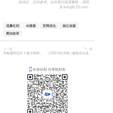
的保证，仅供参考。如有疑问或需删除，请联
系 kefu@LTD.com.
流量红利
AI搜索
官网优化
独立信源
爬虫收录
上一篇
下一篇
AI检测亮红灯？借力营销枢纽重塑官网架构，强势回归AI搜索主阵地
LTD373次升级 | 枢纽后台支持微信扫码登录 • 商城订单支持发货前部分退款 • 发布文章可AI自动生成内容优化标签
长按识别 分享给好友