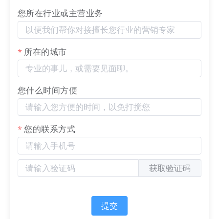
您所在行业或主营业务
LTD
营销枢纽
（LTD.com），也被喻为隔着屏幕搞定
所在的城市
客户的增长“黑武器”，集成多种应用功能，发挥数字
化营销中台扩展性和集成性的架构，在统筹业务流
程、执行数据管理和数据分析等方面发挥巨大的作
您什么时间方便
用，为企业提供数字化系列解决方案，整个“营、
销、管、服”全流程业务闭环由一个营销技术中台管
理，实现经营数字化，销售自动化。成功打造了包括
您的联系方式
中机试验、中国英雄钢笔、“振兴杯”全国青年职业技
能大赛、北控水务、瑞尔特、东望时代、杭州瑞安商
会等在内的标杆客户。
获取验证码
提交