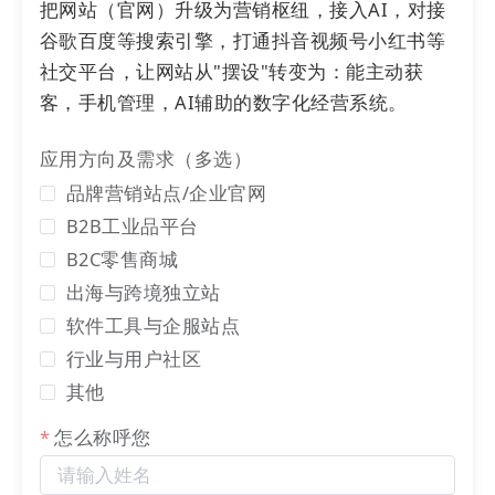
把网站（官网）升级为营销枢纽，接入AI，对接
谷歌百度等搜索引擎，打通抖音视频号小红书等
社交平台，让网站从"摆设"转变为：能主动获
客，手机管理，AI辅助的数字化经营系统。
【关于我们】
应用方向及需求（多选）
品牌营销站点/企业官网
LTD，
22
集团旗下公司，
22
集团起源于1999年的第
B2B工业品平台
一商务，自08年以来始终坚持“让生意变简单”的使
命。为客户实现：“营销有枢纽，链接有
域名
，品牌
B2C零售商城
有
商标
，知产有保护，把创意推市场；业务（生意）
出海与跨境独立站
进系统，客户找上门，销售自动化，服务在线化。”
软件工具与企服站点
助力您靠实力把企业做更大！
行业与用户社区
其他
怎么称呼您