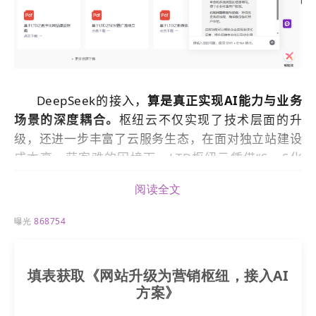
DeepSeek
的接入，
算是真正实现
AI
能力与业务
场景的深度耦合。
枢纽云不仅实现了技术层面的升
级，还进一步丰富了云服务生态，在面对
独立站
建设
成本高、获客难的困境下，LTD枢纽云凭借“SaaS化
部署+
AI
赋能”给企业提供了低成本解决方案。
阅读全文
曝光
868754
填表获取《网站升级为营销枢纽，接入AI
方案》