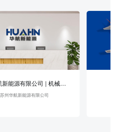
苏州华航新能源有限公司 | 机械设备
州华航新能源有限公司