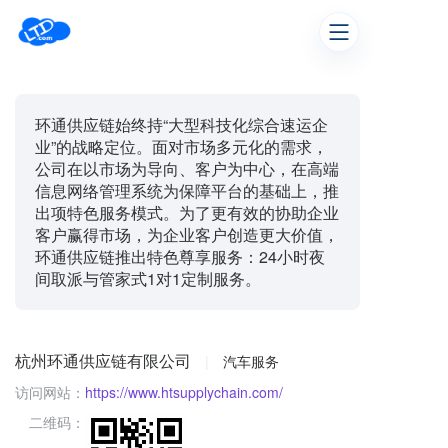
环通供应链始终持“大型科技化综合速运企
业”的战略定位。面对市场多元化的需求，
公司在以市场为导向、客户为中心，在高端
信息网络管理系统为保障平台的基础上，推
出项特色服务模式。为了更有效的协助企业
客户赢得市场，为企业客户创造更大价值，
环通供应链推出特色尊享服务：24小时夜
间取派与管家式1对1定制服务。
杭州环通供应链有限公司
|
汽车服务
访问网站：
https://www.htsupplychain.com/
二维码：