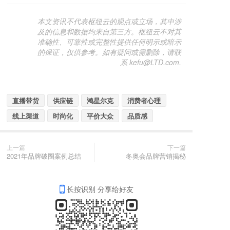
本文资讯不代表枢纽云的观点或立场，其中涉
及的信息和数据均来自第三方。枢纽云不对其
准确性、可靠性或完整性提供任何明示或暗示
的保证，仅供参考。如有疑问或需删除，请联
系 kefu@LTD.com.
直播带货
供应链
鸿星尔克
消费者心理
线上渠道
时尚化
平价大众
品质感
上一篇
下一篇
2021年品牌破圈案例总结
冬奥会品牌营销揭秘
长按识别 分享给好友