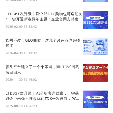
2024-09-05 18:06:45
3) 优化sitemap文件
LTD361次升级 | 独立站DTC购物也可送朋友
什么是sitemap文件？
• 一键开通新春拜年主题 • 企业官网支持发拜
Sitemap 文件是
网站
地图文件，通常以 XML 或
年红包
2026-02-09 15:33:42
TXT 格式书写，列出
网站
所有重要页面的 URL，
并附有最后修改时间、更新频率和优先级等信
官网不改，GEO白做！这几个改造点你必须
息，帮助搜索引擎快速抓取和收录
网站
内容，是
知道
SEO 优化的重要工具。
2026-04-30 10:19:32
本次升级我们优化了sitemap文件输出的内容：
寡头平台建立了一个个帝国，而LTD试图武
i. 增加案例内容链接的输出
装自由人
ii. 增加商品类型内容的输出
2020-11-30 16:46:02
iii. 当某条内容关闭了「官网展示」，就不再在
sitemap文件中输出。
LTD337次升级 | AI分析客户线索，一键获
取企业画像 • 搜索优化TDK一次设置，PC移
动秒同步
2025-08-18 14:26:23