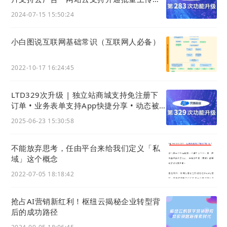
2) 文本组件支持垂直对齐
导出 • 收款表单支持微信H5支付
2024-07-15 15:50:24
如下图所示，当选中一个文本组件时，在下图红框位
置可以设置文字内容在文本组件中的垂直对齐位置，
小白图说互联网基础常识（互联网人必备）
可以选择 默认上对齐、居中、下对齐。
这样可以让文本组件布局时，让文本组件对文本内容
2022-10-17 16:24:45
有更高的适应力，在调整文本内容时，减少调整组件
位置的必要性。
LTD329次升级 | 独立站商城支持免注册下
订单 • 业务表单支持App快捷分享 • 动态被
点赞评论有提醒
2025-06-23 15:30:58
不能放弃思考，任由平台来给我们定义「私
域」这个概念
2022-07-05 18:18:42
抢占AI营销新红利！枢纽云揭秘企业转型背
后的成功路径