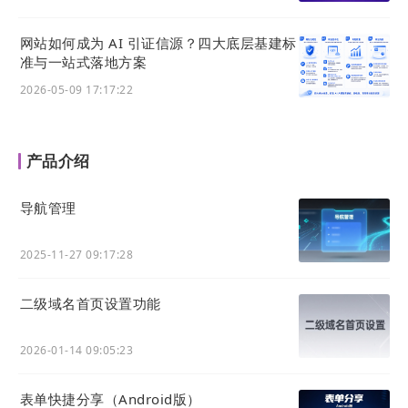
网站如何成为 AI 引证信源？四大底层基建标
准与一站式落地方案
2026-05-09 17:17:22
产品介绍
04
移动分享页
导航管理
1) 优化来源显示逻辑
2025-11-27 09:17:28
优化 移动分享页的 来源(下图红框内区域)的显示逻
辑。
二级域名首页设置功能
显示优先级如下：
2026-01-14 09:05:23
1. 如果填写了
来源
字段，则优先显示
来源
字段的内
容，如下图所示。
表单快捷分享（Android版）