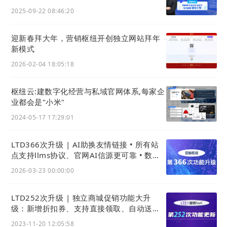
2025-09-22 08:46:20
迎新春拜大年，营销枢纽开创独立网站拜年
新模式
2026-02-04 18:05:18
枢纽云:建数字化经营与私域官网体系,每家企
业都会是"小米"
2024-05-17 17:29:01
2) LTD低代码引擎应用可以在官微中心购买开通
LTD366次升级 | AI助换友情链接 • 所有站
如下图所示，在
应用中心-我的应用
中点击创建应用
点支持llms协议、官网AI信源更可靠 • 数据
大屏可设密码
时，如果是A3以下的系统版本，会提示开通低代码引
2026-03-23 00:00:00
擎应用。购买后即可使用。
LTD252次升级 | 独立商城促销功能大升
级：新增折扣券、支持直接领取、自动送券 •
网站可设置横幅与弹窗广告
2023-11-20 12:05:58