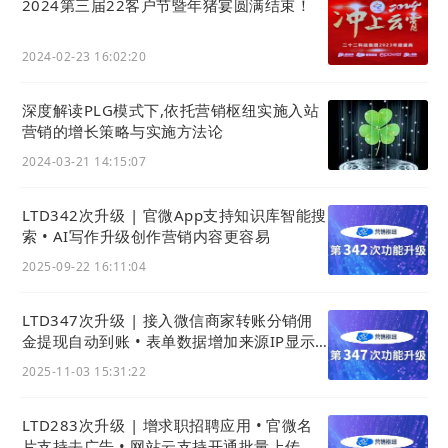
2024第三届22客户节暨年猪宴圆满结束！
02
2024-02-23 16:02:20
网站
编辑器
深度解读PLG模式下,依托营销枢纽实施入站
1) 选择文章组件支持「获取更多文章」
营销的增长策略与实施方法论
升级前，此处只能显示最新的20篇文章，更多文章只
2024-03-21 14:15:07
能通过搜索来获取。
优化后，可以点击下图红框内的「获取更多文章」按
LTD342次升级 | 官微App支持知识库智能搜
钮，来加载更多的内容。
索 • AI写作升级创作营销内容更容易
2025-09-22 16:11:04
LTD347次升级 | 接入微信商家转账分销佣
金提现自动到账 • 表单数据增加来源IP显示 •
App上传视频更清晰
2025-11-03 15:31:22
LTD283次升级 | 增求职招聘应用 • 官微名
片支持去广告 • 网站云支持开通批量上传与