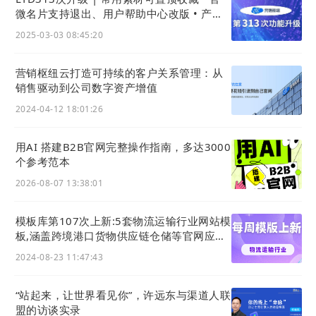
1) 优化菜单栏目布局
微名片支持退出、用户帮助中心改版 • 产品
等内容可跨语种批量复制
二级菜单
运营设置
从一级栏目
建站
下，移动到 一级
2025-03-03 08:45:20
栏目
运营
下，如下图所示：
营销枢纽云打造可持续的客户关系管理：从
销售驱动到公司数字资产增值
2024-04-12 18:01:26
用AI 搭建B2B官网完整操作指南，多达3000
个参考范本
2026-08-07 13:38:01
模板库第107次上新:5套物流运输行业网站模
板,涵盖跨境港口货物供应链仓储等官网应用
主题风格
2024-08-23 11:47:43
“站起来，让世界看见你”，许远东与渠道人联
盟的访谈实录